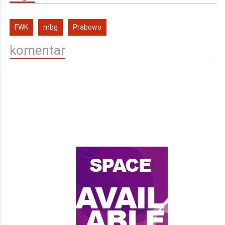
FWK
mbg
Prabowo
komentar