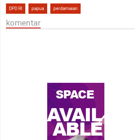
DPD RI
papua
perdamaian
komentar