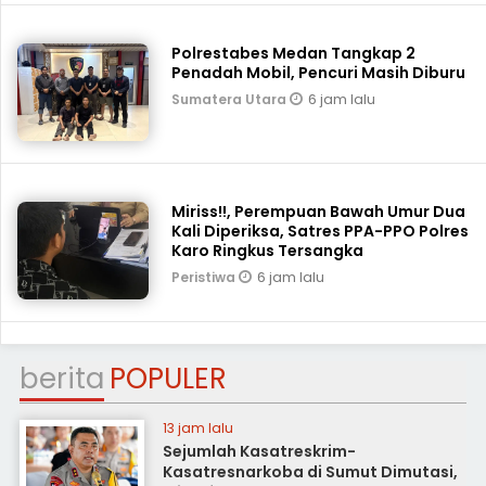
Polrestabes Medan Tangkap 2
Penadah Mobil, Pencuri Masih Diburu
6 jam lalu
Sumatera Utara
Miriss!!, Perempuan Bawah Umur Dua
Kali Diperiksa, Satres PPA-PPO Polres
Karo Ringkus Tersangka
6 jam lalu
Peristiwa
berita
POPULER
13 jam lalu
Sejumlah Kasatreskrim-
Kasatresnarkoba di Sumut Dimutasi,