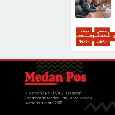
« First
‹ Prev
...
37
38
39
4
Next ›
Last »
Jl. Perdana No.107/109, Kesawan
Kecamatan Medan Baru, Kota Medan
Sumatera Utara 20111