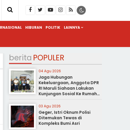
ERNASIONAL
HIBURAN
POLITIK
LAINNYA
berita
POPULER
04 Agu 2026
Jaga Hubungan
Kekeluargaan, Anggota DPR
RI Maruli Siahaan Lakukan
Kunjungan Sosial Ke Rumah
Duka
03 Agu 2026
Geger, Istri Oknum Polisi
Ditemukan Tewas di
Kompleks Bumi Asri