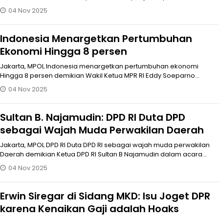
Grand Final
04 Nov 2025
Indonesia Menargetkan Pertumbuhan
Ekonomi Hingga 8 persen
Jakarta, MPOL Indonesia menargetkan pertumbuhan ekonomi
Hingga 8 persen demikian Wakil Ketua MPR RI Eddy Soeparno
mengatakan dalam acara D
04 Nov 2025
Sultan B. Najamudin: DPD RI Duta DPD
sebagai Wajah Muda Perwakilan Daerah
Jakarta, MPOL DPD RI Duta DPD RI sebagai wajah muda perwakilan
Daerah demikian Ketua DPD RI Sultan B Najamudin dalam acara
malam Grsnd F
04 Nov 2025
Erwin Siregar di Sidang MKD: Isu Joget DPR
karena Kenaikan Gaji adalah Hoaks