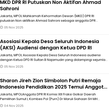
MKD DPR RI Putuskan Non Aktifan Ahmad
Sahroni
Jakarta, MPOL Mahkamah Kehormatan Dewan (MKD) DPR RI
putuskan Non aktifkan Ahmad Sahroni sebagai anggota DPR
selama enam bulan untuk mela
05 Nov 2025
Asosiasi Kepala Desa Seluruh Indonesia
(AKSI) Audiensi dengan Ketua DPD RI
Jakarta, MPOL Asosiasi Kepala Desa Seluruh Indonesia audiensi
dengan Ketua DPD RI Sultan B Najamudin yang didampingi sejumlah
anggota DPD
05 Nov 2025
Sharon Jireh Zion Simbolon Putri Remaja
Indonesia Pendidikan 2025 Temui Anggota
DPR RI Dr Maruli Siahaan SH.MH
Jakarta, MPOLAnggota DPR RI Komisi XIII Fraksi Golkar Daerah
Pemilihan Sumut I, Kombes Pol (Purn) Dr Maruli Siahaan SH MH
mengaku bangga me
04 Nov 2025