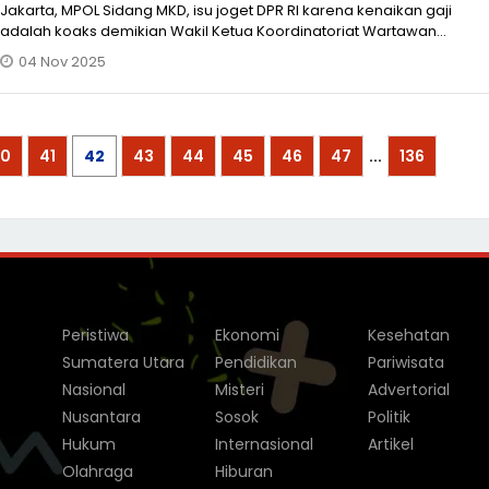
Jakarta, MPOL Sidang MKD, isu joget DPR RI karena kenaikan gaji
adalah koaks demikian Wakil Ketua Koordinatoriat Wartawan
Parlemen (KWP) E
04 Nov 2025
0
41
42
43
44
45
46
47
...
136
Peristiwa
Ekonomi
Kesehatan
Sumatera Utara
Pendidikan
Pariwisata
Nasional
Misteri
Advertorial
Nusantara
Sosok
Politik
Hukum
Internasional
Artikel
Olahraga
Hiburan