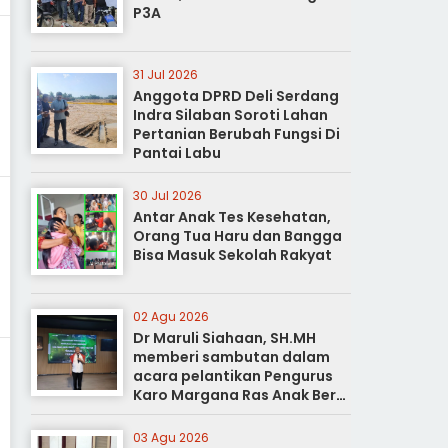
P3A
31 Jul 2026
Anggota DPRD Deli Serdang
Indra Silaban Soroti Lahan
Pertanian Berubah Fungsi Di
Pantai Labu
30 Jul 2026
Antar Anak Tes Kesehatan,
Orang Tua Haru dan Bangga
Bisa Masuk Sekolah Rakyat
02 Agu 2026
Dr Maruli Siahaan, SH.MH
memberi sambutan dalam
acara pelantikan Pengurus
Karo Margana Ras Anak Beru
Anak Beru Menteri Periode
Kota Medan
03 Agu 2026