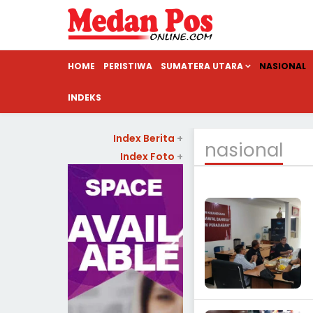
HOME
PERISTIWA
SUMATERA UTARA
NASIONAL
INDEKS
Index Berita
+
nasional
Index Foto
+