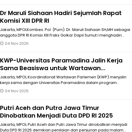
Dr Maruli Siahaan Hadiri Sejumlah Rapat
Komisi XIII DPR RI
Jakarta, MPOLKombes. Pol. (Purn). Dr. Maruli Siahaan SH,MH sebagai
anggota DPR RI Komisi XIII Fraks Golkar Dapil Sumut I menghadiri
Rapat P
04 Nov 2025
KWP-Universitas Paramadina Jalin Kerja
Sama Beasiswa untuk Wartawan
Parlemen
Jakarta, MPOL Koordinatoriat Wartawan Parlemen (KWP) menjalin
kerja sama dengan Universitas Paramadina dalam program
beasiswa pendidikan b
04 Nov 2025
Putri Aceh dan Putra Jawa Timur
Dinobatkan Menjadi Duta DPD RI 2025
Jakarta, MPOL Putri Aceh dan Putri Jawa Timur dinobatkan menjadi
Duta DPD RI 2025 demikian penilaian dan penjurian pada malam