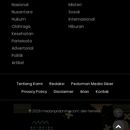
Nasional
Misteri
Nusantara
Sosok
Hukum
Internasional
Olahraga
Hiburan
Kesehatan
Pariwisata
Advertorial
Politik
Artikel
Tentang Kami
Redaksi
Pedoman Media Siber
Privacy Policy
Disclaimer
Iklan
Kontak
© 2026
medanposonline.com
. dev
heriweb