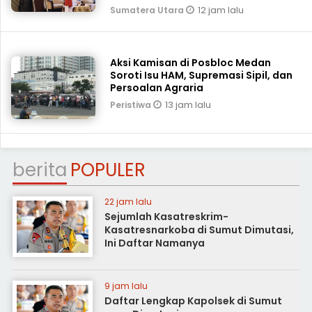
12 jam lalu
Sumatera Utara
Aksi Kamisan di Posbloc Medan
Soroti Isu HAM, Supremasi Sipil, dan
Persoalan Agraria
13 jam lalu
Peristiwa
berita
POPULER
22 jam lalu
Sejumlah Kasatreskrim-
Kasatresnarkoba di Sumut Dimutasi,
Ini Daftar Namanya
9 jam lalu
Daftar Lengkap Kapolsek di Sumut