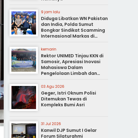
9 jam lalu
Diduga Libatkan WN Pakistan
dan India, Polda Sumut
Bongkar Sindikat Scamming
Internasional Markas di
Apartemen Podomoro
kemarin
Rektor UNIMED Tinjau KKN di
Samosir, Apresiasi Inovasi
Mahasiswa Dalam
Pengelolaan Limbah dan
Pertanian Ramah Lingkungan
03 Agu 2026
Geger, Istri Oknum Polisi
Ditemukan Tewas di
Kompleks Bumi Asri
31 Jul 2026
Kanwil DJP Sumut I Gelar
Forum Silaturahmi