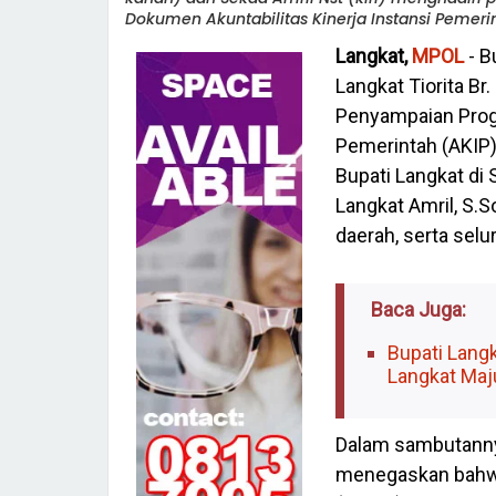
Dokumen Akuntabilitas Kinerja Instansi Pemeri
Langkat,
MPOL
- B
Langkat Tiorita Br
Penyampaian Prog
Pemerintah (AKIP)
Bupati Langkat di 
Langkat Amril, S.So
daerah, serta sel
Baca Juga:
Bupati Lang
Langkat Maj
Dalam sambutannya
menegaskan bahwa 