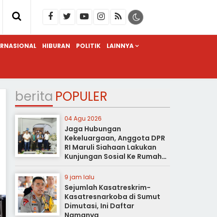
ERNASIONAL
HIBURAN
POLITIK
LAINNYA
berita
POPULER
04 Agu 2026
Jaga Hubungan
Kekeluargaan, Anggota DPR
RI Maruli Siahaan Lakukan
Kunjungan Sosial Ke Rumah
Duka
9 jam lalu
Sejumlah Kasatreskrim-
Kasatresnarkoba di Sumut
Dimutasi, Ini Daftar
Namanya