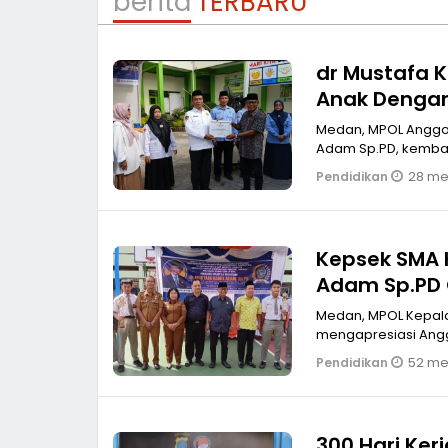
berita
TERBARU
dr Mustafa K
Anak Denga
Medan, MPOL Anggot
Adam Sp.PD, kembal
28 men
Pendidikan
Kepsek SMA K
Adam Sp.PD 
Penyalahgu
Medan, MPOL Kepala Sekolah SMA Kartika I2, Muhammad Syahril Nasution
mengapresiasi Anggo
52 men
Pendidikan
300 Hari Ker