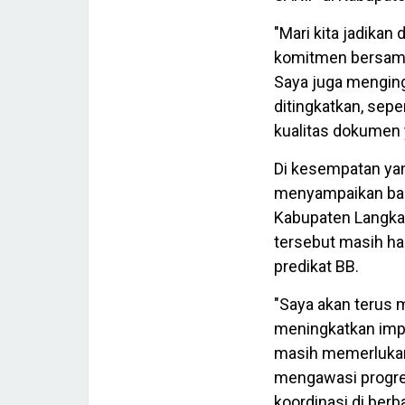
"Mari kita jadikan
komitmen bersama
Saya juga mengin
ditingkatkan, sepe
kualitas dokumen 
Di kesempatan yang
menyampaikan bahw
Kabupaten Langkat
tersebut masih har
predikat BB.
"Saya akan terus
meningkatkan imp
masih memerlukan
mengawasi progres
koordinasi di berb