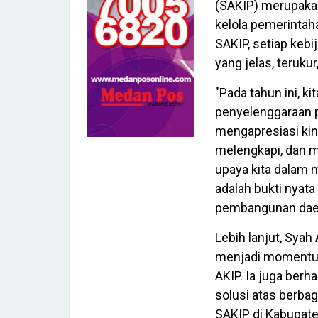
(SAKIP) merupaka
kelola pemerintah
SAKIP, setiap kebi
yang jelas, terukur
"Pada tahun ini, k
penyelenggaraan p
mengapresiasi kin
melengkapi, dan 
upaya kita dalam m
adalah bukti nyat
pembangunan daera
Lebih lanjut, Syah
menjadi momentu
AKIP. Ia juga ber
solusi atas berba
SAKIP di Kabupate