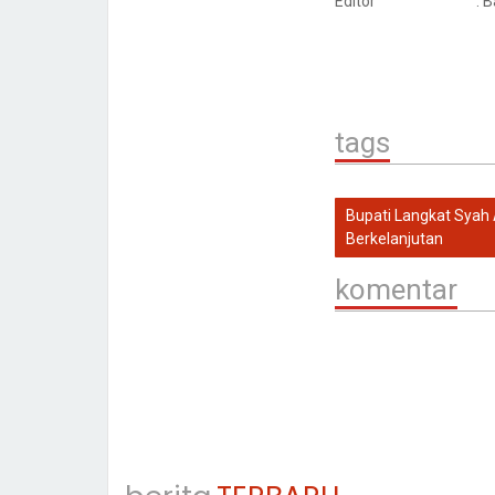
Editor
: 
tags
Bupati Langkat Syah
Berkelanjutan
komentar