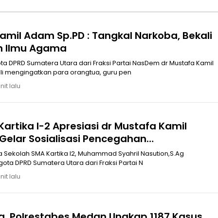
amil Adam Sp.PD : Tangkal Narkoba, Bekali
n Ilmu Agama
a DPRD Sumatera Utara dari Fraksi Partai NasDem dr Mustafa Kamil
i mengingatkan para orangtua, guru pen
it lalu
artika I-2 Apresiasi dr Mustafa Kamil
Gelar Sosialisasi Pencegahan
naan Narkoba
,S.Ag
ta DPRD Sumatera Utara dari Fraksi Partai N
it lalu
ja, Polrestabes Medan Ungkap 1187 Kasus,