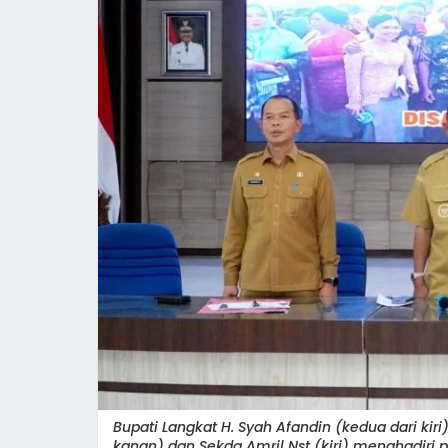
Bupati Langkat H. Syah Afandin (kedua dari kiri)
kanan) dan Sekda Amril Nst (kiri) menghadir