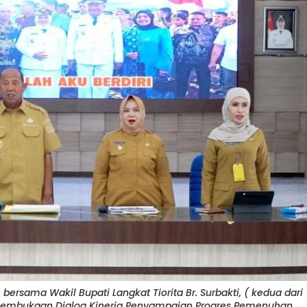
 bersama Wakil Bupati Langkat Tiorita Br. Surbakti, ( kedua dari
i pembukaan Dialog Kinerja Penyampaian Progres Pemenuhan