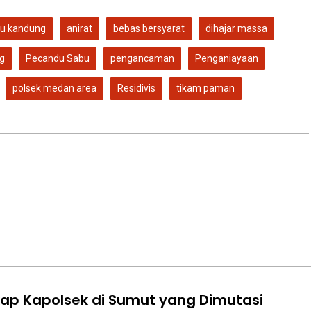
bu kandung
anirat
bebas bersyarat
dihajar massa
g
Pecandu Sabu
pengancaman
Penganiayaan
polsek medan area
Residivis
tikam paman
kap Kapolsek di Sumut yang Dimutasi