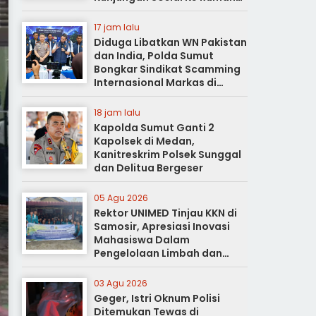
Duka
17 jam lalu
Diduga Libatkan WN Pakistan
dan India, Polda Sumut
Bongkar Sindikat Scamming
Internasional Markas di
Apartemen Podomoro
18 jam lalu
Kapolda Sumut Ganti 2
Kapolsek di Medan,
Kanitreskrim Polsek Sunggal
dan Delitua Bergeser
05 Agu 2026
Rektor UNIMED Tinjau KKN di
Samosir, Apresiasi Inovasi
Mahasiswa Dalam
Pengelolaan Limbah dan
Pertanian Ramah Lingkungan
03 Agu 2026
Geger, Istri Oknum Polisi
Ditemukan Tewas di