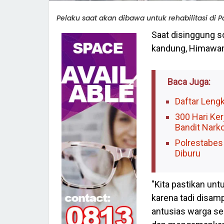
Pelaku saat akan dibawa untuk rehabilitasi di Pa
Saat disinggung so
kandung, Himawan 
Baca Juga:
Daftar Leng
300 Hari Ke
Bandit Nark
Polrestabes
Diburu
"Kita pastikan unt
karena tadi disam
antusias warga s