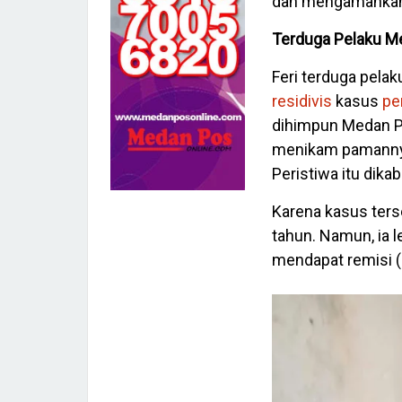
dan mengamankan 
Terduga Pelaku M
Feri terduga pel
residivis
kasus
pe
dihimpun Medan Po
menikam pamannya
Peristiwa itu dikab
Karena kasus ters
tahun. Namun, ia l
mendapat remisi 