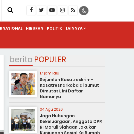
ERNASIONAL
HIBURAN
POLITIK
LAINNYA
berita
POPULER
17 jam lalu
Sejumlah Kasatreskrim-
Kasatresnarkoba di Sumut
Dimutasi, Ini Daftar
Namanya
04 Agu 2026
Jaga Hubungan
Kekeluargaan, Anggota DPR
RI Maruli Siahaan Lakukan
Kunjungan Sosial Ke Rumah