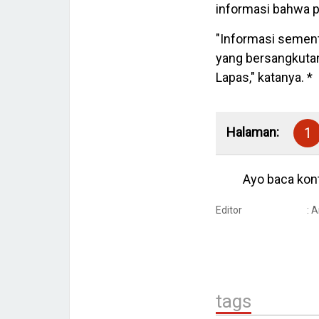
informasi bahwa 
"Informasi sement
yang bersangkutan 
Lapas," katanya. *
Halaman:
1
Ayo baca kont
Editor
: 
tags