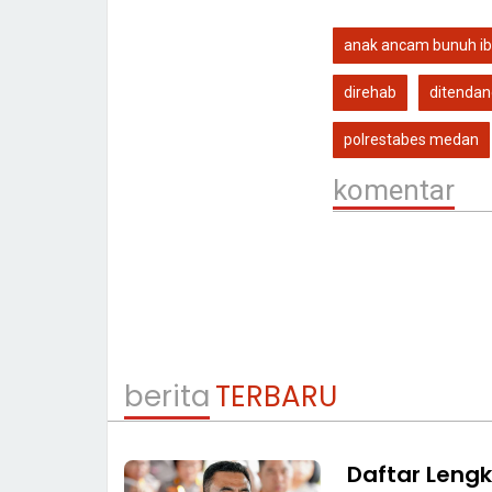
anak ancam bunuh i
direhab
ditendan
polrestabes medan
komentar
berita
TERBARU
Daftar Leng