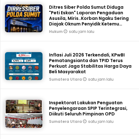
Ditres Siber Polda Sumut Diduga
"Peti Eskan" Laporan Pengaduan
Asusila, Miris..Korban Ngaku Sering
Diajak Oknum Penyidik Ketemu
Tengah Malam
satu jam lalu
Hukum
Inflasi Juli 2026 Terkendali, KPwBI
Pematangsianta dan TPID Terus
Perkuat Jaga Stabilitas Harga Daya
Beli Masyarakat
satu jam lalu
Sumatera Utara
Inspektorat Lakukan Penguatan
Penyelengaraan SPIP Terintegrasi,
Diikuti Seluruh Pimpinan OPD
satu jam lalu
Sumatera Utara