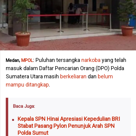
: Puluhan tersangka
narkoba
yang telah
Medan,
MPOL
masuk dalam Daftar Pencarian Orang (DPO) Polda
Sumatera Utara masih
berkeliaran
dan
belum
mampu ditangkap
.
Baca Juga:
Kepala SPN Hinai Apresiasi Kepedulian BRI
Stabat Pasang Pylon Penunjuk Arah SPN
Polda Sumut