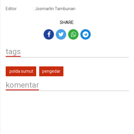
Editor
: Josmarlin Tambunan
SHARE:
tags
.polda sumut
pengedar
komentar