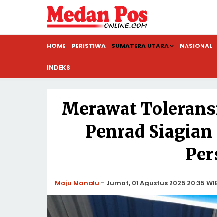
HOME
PERISTIWA
SUMATERA UTARA
NASIONAL
INDEKS
Merawat Toleransi
Penrad Siagian
Per
Maju Manalu
-
Jumat, 01 Agustus 2025 20:35 WI