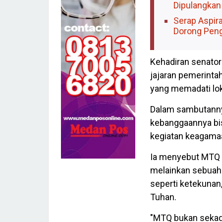
Dipulangkan 
Serap Aspir
Dorong Peng
Kehadiran senator
jajaran pemerintah
yang memadati lok
Dalam sambutanny
kebanggaannya bis
kegiatan keagama
Ia menyebut MTQ 
melainkan sebuah p
seperti ketekunan
Tuhan.
"MTQ bukan sekadar