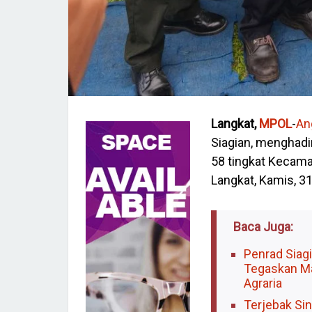
Langkat,
MPOL
-
An
Siagian, menghadi
58 tingkat Kecama
Langkat, Kamis, 31
Baca Juga:
Penrad Siag
Tegaskan Ma
Agraria
Terjebak Sin