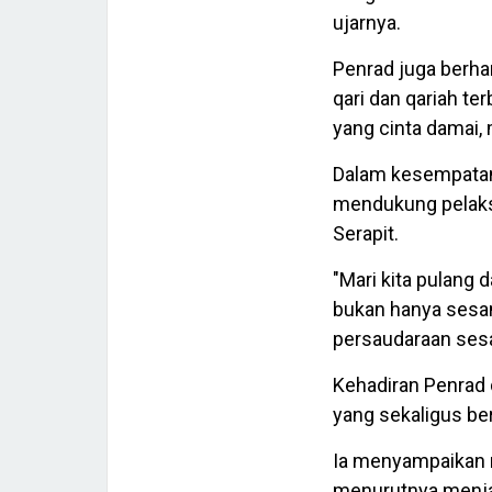
ujarnya.
Penrad juga berhar
qari dan qariah t
yang cinta damai,
Dalam kesempatan
mendukung pelaks
Serapit.
"Mari kita pulang
bukan hanya sesam
persaudaraan ses
Kehadiran Penrad 
yang sekaligus be
Ia menyampaikan 
menurutnya menjad