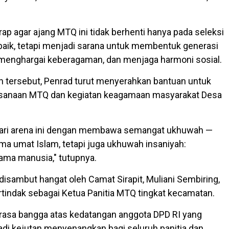
ap agar ajang MTQ ini tidak berhenti hanya pada seleksi
erbaik, tetapi menjadi sarana untuk membentuk generasi
 menghargai keberagaman, dan menjaga harmoni sosial.
 tersebut, Penrad turut menyerahkan bantuan untuk
anaan MTQ dan kegiatan keagamaan masyarakat Desa
 dari arena ini dengan membawa semangat ukhuwah —
a umat Islam, tetapi juga ukhuwah insaniyah:
ama manusia," tutupnya.
disambut hangat oleh Camat Sirapit, Muliani Sembiring,
rtindak sebagai Ketua Panitia MTQ tingkat kecamatan.
rasa bangga atas kedatangan anggota DPD RI yang
i kejutan menyenangkan bagi seluruh panitia dan