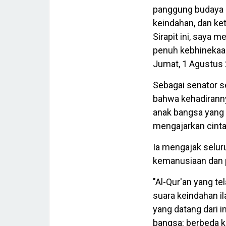
panggung budaya s
keindahan, dan ke
Sirapit ini, saya
penuh kebhinekaan
Jumat, 1 Agustus 
Sebagai senator s
bahwa kehadiranny
anak bangsa yang
mengajarkan cinta 
Ia mengajak selur
kemanusiaan dan p
"Al-Qur'an yang t
suara keindahan i
yang datang dari i
bangsa: berbeda k