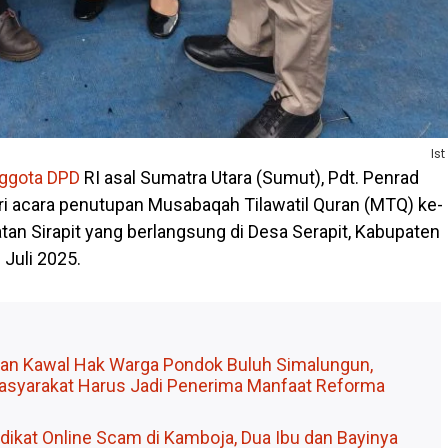
Ist
ggota DPD
RI asal Sumatra Utara (Sumut), Pdt. Penrad
ri acara penutupan Musabaqah Tilawatil Quran (MTQ) ke-
tan Sirapit yang berlangsung di Desa Serapit, Kabupaten
 Juli 2025.
ian Kawal Hak Warga Pondok Buluh Simalungun,
syarakat Harus Jadi Penerima Manfaat Reforma
dikat Online Scam di Kamboja, Dua Ibu dan Bayinya