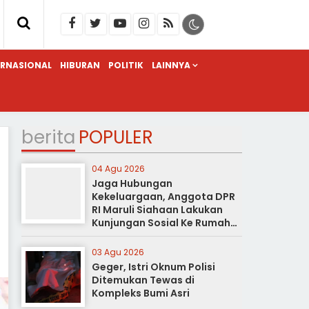
ERNASIONAL
HIBURAN
POLITIK
LAINNYA
berita
POPULER
04 Agu 2026
Jaga Hubungan
Kekeluargaan, Anggota DPR
RI Maruli Siahaan Lakukan
Kunjungan Sosial Ke Rumah
Duka
03 Agu 2026
Geger, Istri Oknum Polisi
Ditemukan Tewas di
Kompleks Bumi Asri