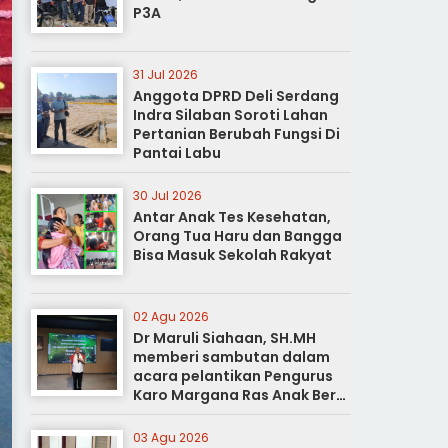
P3A
31 Jul 2026
Anggota DPRD Deli Serdang
Indra Silaban Soroti Lahan
Pertanian Berubah Fungsi Di
Pantai Labu
30 Jul 2026
Antar Anak Tes Kesehatan,
Orang Tua Haru dan Bangga
Bisa Masuk Sekolah Rakyat
02 Agu 2026
Dr Maruli Siahaan, SH.MH
memberi sambutan dalam
acara pelantikan Pengurus
Karo Margana Ras Anak Beru
Anak Beru Menteri Periode
Kota Medan
03 Agu 2026