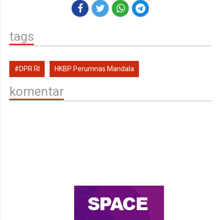
tags
#DPR RI
HKBP Perumnas Mandala
komentar