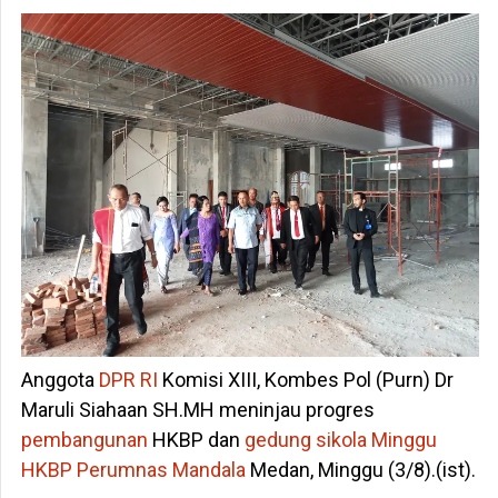
Anggota
DPR RI
Komisi XIII, Kombes Pol (Purn) Dr
Maruli Siahaan SH.MH meninjau progres
pembangunan
HKBP dan
gedung sikola Minggu
HKBP Perumnas Mandala
Medan, Minggu (3/8).(ist).