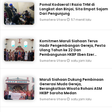
Pomal Kodaeral I Razia THM di
Langkat dan Binjai, Sita Empat Sajam
Dari Pengunjung
57 menit lalu
Sumatera Utara
Komitmen Maruli Siahaan Terus
Hadir Pengembangan Gereja, Pesta
Ulang Tahun ke 22 Dan
Pembangunan HKBP Eben Ezer
Martoba Beri Bantuan
satu jam lalu
Sumatera Utara
Maruli Siahaan Dukung Pembinaan
Generasi Muda Gereja,
Berangkatkan Wisata Rohani ASM
HKBP Saroha Medan
satu jam lalu
Sumatera Utara