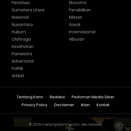
Peristiwa
Ekonomi
Sumatera Utara
Pendidikan
Nasional
Misteri
Nusantara
Sosok
Hukum
Internasional
Olahraga
Hiburan
Kesehatan
Pariwisata
Advertorial
Politik
Artikel
Tentang Kami
Redaksi
Pedoman Media Siber
Privacy Policy
Disclaimer
Iklan
Kontak
© 2026
medanposonline.com
. dev
heriweb