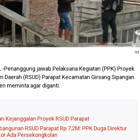
Ist
L
-Penanggung jawab Pelaksana Kegiatan (PPK) Proyek
 Daerah (RSUD) Parapat Kecamatan Girsang Sipangan
en meminta agar diganti.
n Kejanggalan Proyek RSUD Parapat
angunan RSUD Parapat Rp 7,2M: PPK Duga Direktur
tor Ada Persekongkolan