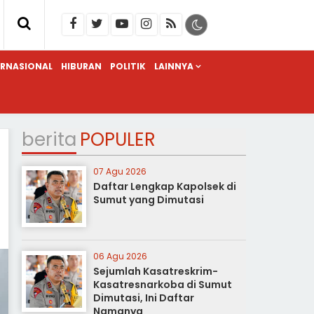
ERNASIONAL
HIBURAN
POLITIK
LAINNYA
berita
POPULER
07 Agu 2026
Daftar Lengkap Kapolsek di
Sumut yang Dimutasi
06 Agu 2026
Sejumlah Kasatreskrim-
Kasatresnarkoba di Sumut
Dimutasi, Ini Daftar
Namanya