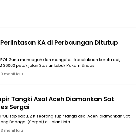
Perlintasan KA di Perbaungan Ditutup
n kereta api,
M 36000 petak jalan Stasiun Lubuk Pakam &ndas
30 menit lalu
upir Tangki Asal Aceh Diamankan Sat
res Sergai
, diamankan Sat
ang Bedagai (Sergai) di Jalan Linta
33 menit lalu