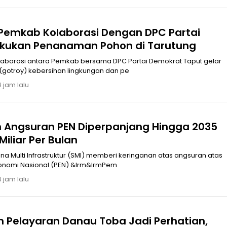
 Pemkab ‎Kolaborasi Dengan DPC Partai
kukan Penanaman Pohon di Tarutung
tara Pemkab bersama DPC Partai Demokrat Taput gelar
(gotroy) kebersihan lingkungan dan pe
4 jam lalu
Angsuran PEN Diperpanjang Hingga 2035
Miliar Per Bulan
ana Multi Infrastruktur (SMI) memberi keringanan atas angsuran atas
onomi Nasional (PEN) &lrm&lrmPem
4 jam lalu
 Pelayaran Danau Toba Jadi Perhatian,