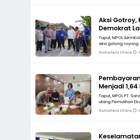
Aksi Gotroy,
Demokrat La
Taput, MPOL &lrmKolaborasi an
aksi gotong royong 
Sumatera Utara
Pembayaran 
Menjadi 1,64 
Taput, MPOL PT. Sar
utang Pemulihan Ek
Sumatera Utara
Keselamatan