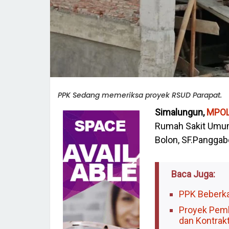
PPK Sedang memeriksa proyek RSUD Parapat.
Simalungun,
MPO
Rumah Sakit Umum
Bolon, SF.Panggab
Baca Juga:
PPK Beberka
Proyek Pemb
dan Kontrak