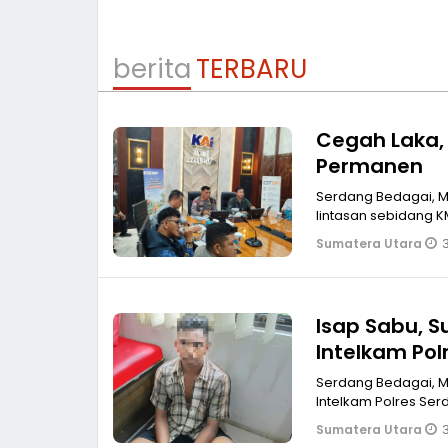
berita
TERBARU
Cegah Laka, 
Permanen
Serdang Bedagai, MPOL Guna mencegah dan mengatasi kecelakaa
lintasan sebidang K
Sumatera Utara
Isap Sabu, S
Intelkam Pol
Serdang Bedagai, MPOL Isap sabu, Z K seorang supir tangki asal Aceh
Intelkam Polres Serd
Sumatera Utara