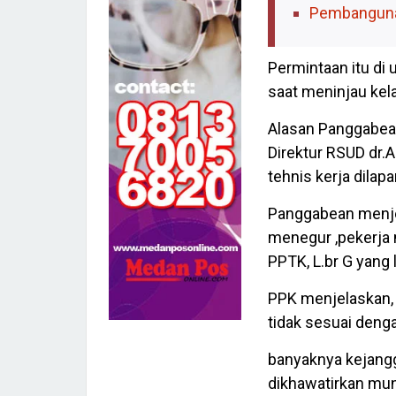
Pembanguna
Permintaan itu di
saat meninjau kel
Alasan Panggabean 
Direktur RSUD dr
tehnis kerja dilap
Panggabean menjel
menegur ,pekerja 
PPTK, L.br G yang 
PPK menjelaskan, 
tidak sesuai deng
banyaknya kejang
dikhawatirkan mun