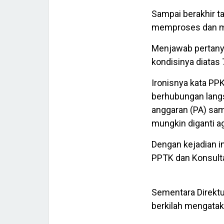
Sampai berakhir t
memproses dan me
Menjawab pertany
kondisinya diatas 
Ironisnya kata PP
berhubungan lang
anggaran (PA) sam
mungkin diganti ag
Dengan kejadian in
PPTK dan Konsult
Sementara Direkt
berkilah mengatak