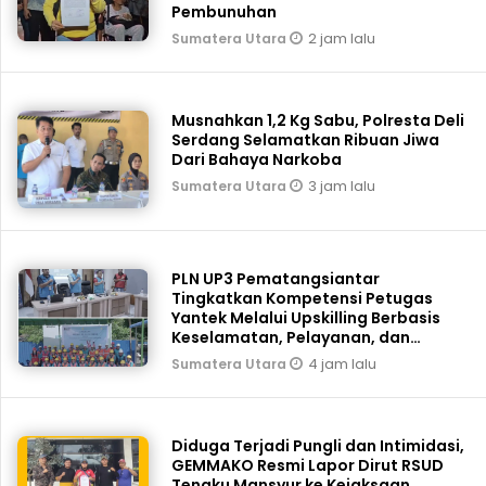
Pembunuhan
2 jam lalu
Sumatera Utara
Musnahkan 1,2 Kg Sabu, Polresta Deli
Serdang Selamatkan Ribuan Jiwa
Dari Bahaya Narkoba
3 jam lalu
Sumatera Utara
PLN UP3 Pematangsiantar
Tingkatkan Kompetensi Petugas
Yantek Melalui Upskilling Berbasis
Keselamatan, Pelayanan, dan
Keandalan
4 jam lalu
Sumatera Utara
Diduga Terjadi Pungli dan Intimidasi,
GEMMAKO Resmi Lapor Dirut RSUD
Tengku Mansyur ke Kejaksaan