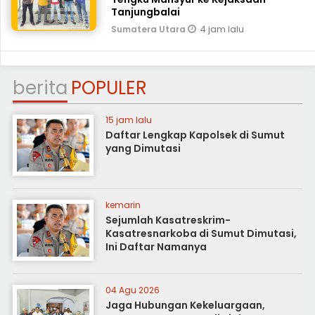
Tanjungbalai
4 jam lalu
Sumatera Utara
berita
POPULER
15 jam lalu
Daftar Lengkap Kapolsek di Sumut
yang Dimutasi
kemarin
Sejumlah Kasatreskrim-
Kasatresnarkoba di Sumut Dimutasi,
Ini Daftar Namanya
04 Agu 2026
Jaga Hubungan Kekeluargaan,