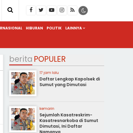
ERNASIONAL
HIBURAN
POLITIK
LAINNYA
berita
POPULER
17 jam lalu
Daftar Lengkap Kapolsek di
Sumut yang Dimutasi
kemarin
Sejumlah Kasatreskrim-
Kasatresnarkoba di Sumut
Dimutasi, Ini Daftar
Namanya