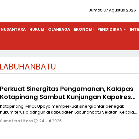
Jumat, 07 Agustus 2026
NUSANTARA
HUKUM
OLAHRAGA
EKONOMI
PENDIDIKAN
INT
-LABUHANBATU
Perkuat Sinergitas Pengamanan, Kalapas
Kotapinang Sambut Kunjungan Kapolres
Labuhanbatu Selatan
Kotapinang, MPOL Upaya memperkuat sinergi antar penegak
hukum terus dibangun di Kabupaten Labuhanbatu Selatan. Kepala
Lembaga Pemasyarakat
24 Jul 2026
Sumatera Utara