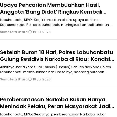
Upaya Pencarian Membuahkan Hasil,
Anggota 'Bang Didot' Ringkus Kembali
Tahanan Narkoba yang Kabur
Labuhanbatu, MPOL Kerja keras dan ekstra upaya dari timsus
Satresnarkoba Polres Labuhanbatu meringkus kembali tahanan
yang kabur membuahkan
19 Jul 2026
Sumatera Utara
Setelah Buron 18 Hari, Polres Labuhanbatu
Gulung Residivis Narkoba di Riau : Kondisi
Tersangka Sehat
Akhirnya, kerja keras Tim Khusus (Timsus) Sat Res Narkoba Polres
Labuhanbatu membuahkan hasil.Pasalnya, seorang buronan
residivis kasus na
19 Jul 2026
Sumatera Utara
Pemberantasan Narkoba Bukan Hanya
Menindak Pelaku, Peran Masyarakat Jadi
Pendukung
Labuhanbatu, MPOL Sejatinya, pemberantasan Narkoba bukan