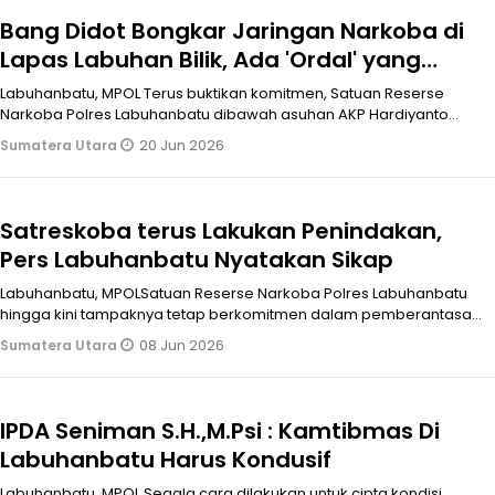
Bang Didot Bongkar Jaringan Narkoba di
Lapas Labuhan Bilik, Ada 'Ordal' yang
Terlibat
Labuhanbatu, MPOL Terus buktikan komitmen, Satuan Reserse
Narkoba Polres Labuhanbatu dibawah asuhan AKP Hardiyanto
S.H.,M.H, berhasil bong
20 Jun 2026
Sumatera Utara
Satreskoba terus Lakukan Penindakan,
Pers Labuhanbatu Nyatakan Sikap
Labuhanbatu, MPOLSatuan Reserse Narkoba Polres Labuhanbatu
hingga kini tampaknya tetap berkomitmen dalam pemberantasan
narkotika. Bahkan, d
08 Jun 2026
Sumatera Utara
IPDA Seniman S.H.,M.Psi : Kamtibmas Di
Labuhanbatu Harus Kondusif
Labuhanbatu, MPOL Segala cara dilakukan untuk cipta kondisi