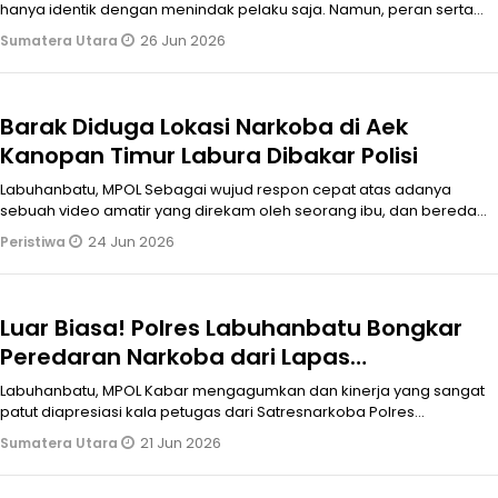
hanya identik dengan menindak pelaku saja. Namun, peran serta
masyarakat juga menj
26 Jun 2026
Sumatera Utara
Barak Diduga Lokasi Narkoba di Aek
Kanopan Timur Labura Dibakar Polisi
Labuhanbatu, MPOL Sebagai wujud respon cepat atas adanya
sebuah video amatir yang direkam oleh seorang ibu, dan beredar
luas di media sosia
24 Jun 2026
Peristiwa
Luar Biasa! Polres Labuhanbatu Bongkar
Peredaran Narkoba dari Lapas
Labuhanbilik, Polisi Lebih Dulu Tangkap
Labuhanbatu, MPOL Kabar mengagumkan dan kinerja yang sangat
Pegawai
patut diapresiasi kala petugas dari Satresnarkoba Polres
Labuhanbatu berhasil m
21 Jun 2026
Sumatera Utara