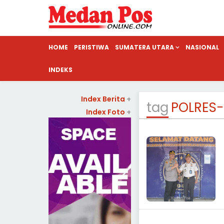
HOME
PERISTIWA
SUMATERA UTARA
NASIONAL
INDEKS
Index Berita
+
tag
POLRES
Index Foto
+