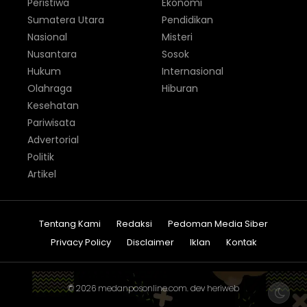
Peristiwa
Ekonomi
Sumatera Utara
Pendidikan
Nasional
Misteri
Nusantara
Sosok
Hukum
Internasional
Olahraga
Hiburan
Kesehatan
Pariwisata
Advertorial
Politik
Artikel
Tentang Kami
Redaksi
Pedoman Media Siber
Privacy Policy
Disclaimer
Iklan
Kontak
© 2026
medanposonline.com
. dev
heriweb