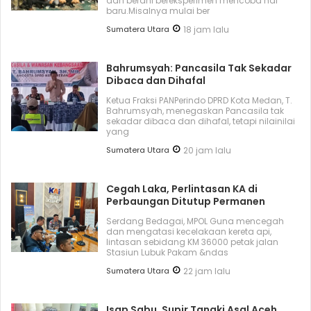
dan berani bereksperimen mencoba hal
baru.Misalnya mulai ber
Sumatera Utara
18 jam lalu
Bahrumsyah: Pancasila Tak Sekadar
Dibaca dan Dihafal
Ketua Fraksi PANPerindo DPRD Kota Medan, T.
Bahrumsyah, menegaskan Pancasila tak
sekadar dibaca dan dihafal, tetapi nilainilai
yang
Sumatera Utara
20 jam lalu
Cegah Laka, Perlintasan KA di
Perbaungan Ditutup Permanen
Serdang Bedagai, MPOL Guna mencegah
dan mengatasi kecelakaan kereta api,
lintasan sebidang KM 36000 petak jalan
Stasiun Lubuk Pakam &ndas
Sumatera Utara
22 jam lalu
Isap Sabu, Supir Tangki Asal Aceh