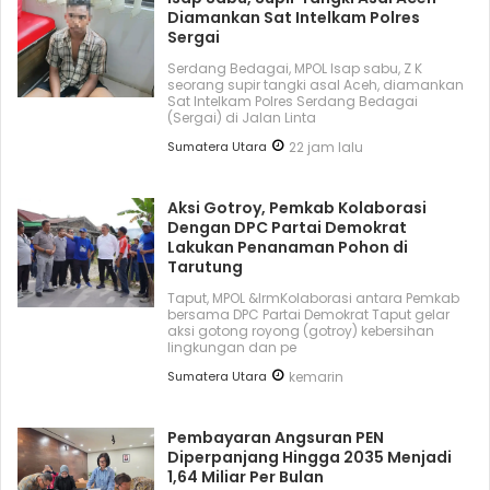
Diamankan Sat Intelkam Polres
Sergai
Serdang Bedagai, MPOL Isap sabu, Z K
seorang supir tangki asal Aceh, diamankan
Sat Intelkam Polres Serdang Bedagai
(Sergai) di Jalan Linta
Sumatera Utara
22 jam lalu
Aksi Gotroy, Pemkab ‎Kolaborasi
Dengan DPC Partai Demokrat
Lakukan Penanaman Pohon di
Tarutung
Taput, MPOL &lrmKolaborasi antara Pemkab
bersama DPC Partai Demokrat Taput gelar
aksi gotong royong (gotroy) kebersihan
lingkungan dan pe
Sumatera Utara
kemarin
Pembayaran Angsuran PEN
Diperpanjang Hingga 2035 Menjadi
1,64 Miliar Per Bulan