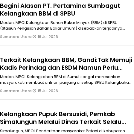
Begini Alasan PT. Pertamina Sumbagut
Kelangkaan BBM di SPBU
Medan, MPOLKelangkaan Bahan Bakar Minyak (BBM) di SPBU
(Stasiun Pengisian Bahan Bakar Umum) disebabkan terjadinya
penyusutan BBM yang diant
16 Jul 2026
Sumatera Utara
Terkait Kelangkaan BBM, Gandi:Tak Memuji
Kadis Perindag dan ESDM Namun Perlu
Diketahui Mereka Cepat Kordinasi dengan
Medan, MPOL Kelangkahan BBM di Sumut sangat meresahkan
Pertamina
masyarakat membuat antrian panjang di setiap SPBU.Kelangkahan
BBM bukan hanya di S
15 Jul 2026
Sumatera Utara
Kelangkaan Pupuk Bersusidi, Pemkab
Simalungun Melalui Dinas Terkait Selalu
Koordina dengan PI
Simalungun, MPOL Penderitaan masyarakat Petani di kabupaten