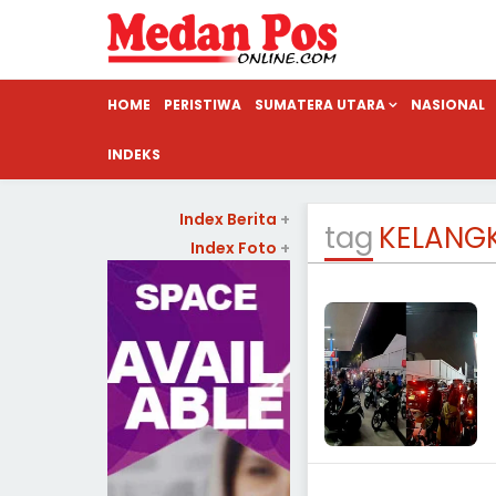
HOME
PERISTIWA
SUMATERA UTARA
NASIONAL
INDEKS
Index Berita
+
tag
KELANG
Index Foto
+