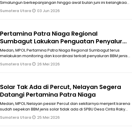
Simalungun berkepanjangan hingga awal bulan juni ini kelangkaan
pupuk bersubsid
03 Jun 2026
Sumatera Utara
Pertamina Patra Niaga Regional
Sumbagut Lakukan Penguatan Penyaluran
Solar Nelayan di Wilayah Percut Sei Tuan
Medan, MPOL Pertamina Patra Niaga Regional Sumbagut terus
melakukan monitoring dan koordinasi terkait penyaluran BBM jenis
Solar untuk keb
26 Mei 2026
Sumatera Utara
Solar Tak Ada di Percut, Nelayan Segera
Datangi Pertamina Patra Niaga
Medan, MPOL Nelayan pesisir Percut dan sekitarnya menjerit karena
sudah sepekan BBM jenis solar tidak ada di SPBU Desa Cinta Rakyat
Kecamat
25 Mei 2026
Sumatera Utara