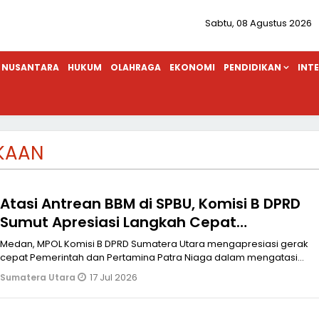
Sabtu, 08 Agustus 2026
NUSANTARA
HUKUM
OLAHRAGA
EKONOMI
PENDIDIKAN
INT
KAAN
Atasi Antrean BBM di SPBU, Komisi B DPRD
Sumut Apresiasi Langkah Cepat
Pemerintah dan Pertamina Patra Niaga
Medan, MPOL Komisi B DPRD Sumatera Utara mengapresiasi gerak
cepat Pemerintah dan Pertamina Patra Niaga dalam mengatasi
antrean BBM yang te
17 Jul 2026
Sumatera Utara