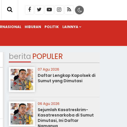
ERNASIONAL
HIBURAN
POLITIK
LAINNYA
berita
POPULER
07 Agu 2026
Daftar Lengkap Kapolsek di
Sumut yang Dimutasi
06 Agu 2026
Sejumlah Kasatreskrim-
Kasatresnarkoba di Sumut
Dimutasi, Ini Daftar
Namanya