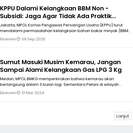
KPPU Dalami Kelangkaan BBM Non -
Subsidi: Jaga Agar Tidak Ada Praktik
Mojopoli
Jakarta, MPOL Komisi Pengawas Persaingan Usaha (KPPU) turut
mendalami permasalahan kelangkaan bahan bakar minyak (BBM)
nonsubsidi yang te
09 Sep 2025
Ekonomi
Sumut Masuki Musim Kemarau, Jangan
Sampai Alami Kelangkaan Gas LPG 3 Kg
Medan, MPOL BMKG memperkirakan bahwa kemarau akan
berlangsung dalam 3 bulan lagi. Sementara Petani di wilayah
Sumut juga memilki intuisi b
01 Mar 2024
Ekonomi
Lanjut