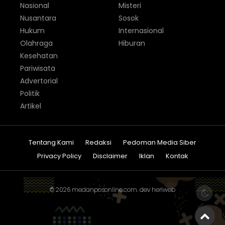
Nasional
Misteri
Nusantara
Sosok
Hukum
Internasional
Olahraga
Hiburan
Kesehatan
Pariwisata
Advertorial
Politik
Artikel
Tentang Kami
Redaksi
Pedoman Media Siber
Privacy Policy
Disclaimer
Iklan
Kontak
© 2026
medanposonline.com
. dev
heriweb