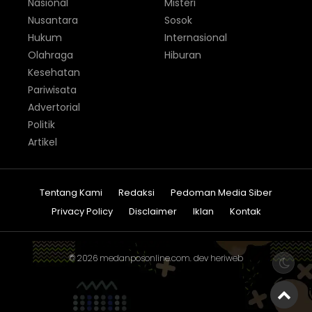
Nasional
Misteri
Nusantara
Sosok
Hukum
Internasional
Olahraga
Hiburan
Kesehatan
Pariwisata
Advertorial
Politik
Artikel
Tentang Kami
Redaksi
Pedoman Media Siber
Privacy Policy
Disclaimer
Iklan
Kontak
© 2026
medanposonline.com
. dev
heriweb