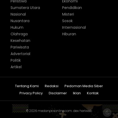
Peristiwa
Ekonomi
Sumatera Utara
Pendidikan
Nasional
Misteri
Nusantara
Sosok
Hukum
Internasional
Olahraga
Hiburan
Kesehatan
Pariwisata
Advertorial
Politik
Artikel
Tentang Kami
Redaksi
Pedoman Media Siber
Privacy Policy
Disclaimer
Iklan
Kontak
© 2026
medanposonline.com
. dev
heriweb