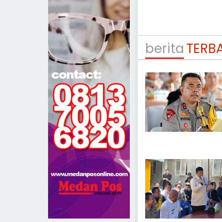
berita
TERB