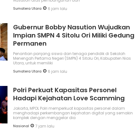
Nasution atas pembangunan dan
Sumatera Utara
6 jam lalu
Gubernur Bobby Nasution Wujudkan
Impian SMPN 4 Sitolu Ori Miliki Gedung
Permanen
Penantian panjang siswa dan tenaga pendidik di Sekolah
Menengah Pertama Negeri (SMPN) 4 Sitolu Ori, Kabupaten Nias
Utara, untuk memiliki
Sumatera Utara
6 jam lalu
Polri Perkuat Kapasitas Personel
Hadapi Kejahatan Love Scamming
Jakarta, MPOL Polri memperkuat kapasitas personel dalam
menghadapi perkembangan kejahatan digital yang semakin
komplek dengan menggelar dia
Nasional
7 jam lalu