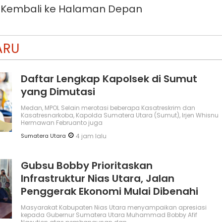
Kembali ke Halaman Depan
ARU
Daftar Lengkap Kapolsek di Sumut
yang Dimutasi
Medan, MPOL Selain merotasi beberapa Kasatreskrim dan
Kasatresnarkoba, Kapolda Sumatera Utara (Sumut), Irjen Whisnu
Hermawan Februanto juga
Sumatera Utara
4 jam lalu
Gubsu Bobby Prioritaskan
Infrastruktur Nias Utara, Jalan
Penggerak Ekonomi Mulai Dibenahi
Masyarakat Kabupaten Nias Utara menyampaikan apresiasi
kepada Gubernur Sumatera Utara Muhammad Bobby Afif