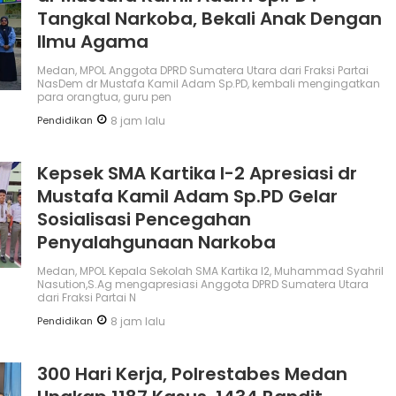
Tangkal Narkoba, Bekali Anak Dengan
Ilmu Agama
Medan, MPOL Anggota DPRD Sumatera Utara dari Fraksi Partai
NasDem dr Mustafa Kamil Adam Sp.PD, kembali mengingatkan
para orangtua, guru pen
Pendidikan
8 jam lalu
Kepsek SMA Kartika I-2 Apresiasi dr
Mustafa Kamil Adam Sp.PD Gelar
Sosialisasi Pencegahan
Penyalahgunaan Narkoba
Medan, MPOL Kepala Sekolah SMA Kartika I2, Muhammad Syahril
Nasution,S.Ag mengapresiasi Anggota DPRD Sumatera Utara
dari Fraksi Partai N
Pendidikan
8 jam lalu
300 Hari Kerja, Polrestabes Medan