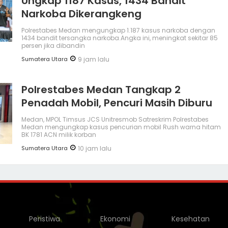
Ungkap 1187 Kasus, 1434 Bandit
Narkoba Dikerangkeng
Polrestabes Medan mengungkap 1.187 kasus narkoba dengan
1434 bandit tersangka narkoba.Angka ini, meningkat sekitar 85
persen jika dibandin
Sumatera Utara
9 jam lalu
Polrestabes Medan Tangkap 2
Penadah Mobil, Pencuri Masih Diburu
Medan, MPOL Timsus JCS Unitresmob Satreskrim Polrestabes
Medan mengungkap kasus pencurian mobil Rush warna hitam
BK 1781 ACN milik korban
Sumatera Utara
10 jam lalu
Peristiwa
Ekonomi
Kesehatan