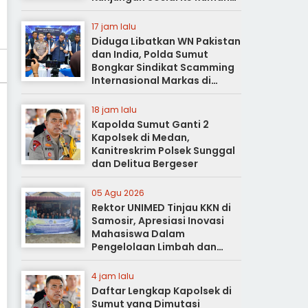
Duka
17 jam lalu
Diduga Libatkan WN Pakistan
dan India, Polda Sumut
Bongkar Sindikat Scamming
Internasional Markas di
Apartemen Podomoro
18 jam lalu
Kapolda Sumut Ganti 2
Kapolsek di Medan,
Kanitreskrim Polsek Sunggal
dan Delitua Bergeser
05 Agu 2026
Rektor UNIMED Tinjau KKN di
Samosir, Apresiasi Inovasi
Mahasiswa Dalam
Pengelolaan Limbah dan
Pertanian Ramah Lingkungan
4 jam lalu
Daftar Lengkap Kapolsek di
Sumut yang Dimutasi