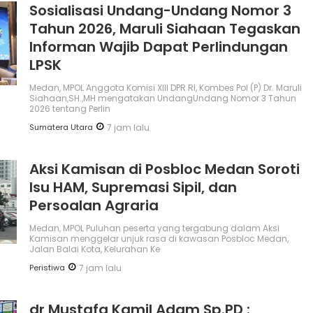
Sosialisasi Undang-Undang Nomor 3
Tahun 2026, Maruli Siahaan Tegaskan
Informan Wajib Dapat Perlindungan
LPSK
Medan, MPOL Anggota Komisi XIII DPR RI, Kombes Pol (P) Dr. Maruli
Siahaan,SH.,MH mengatakan UndangUndang Nomor 3 Tahun
2026 tentang Perlin
Sumatera Utara
7 jam lalu
Aksi Kamisan di Posbloc Medan Soroti
Isu HAM, Supremasi Sipil, dan
Persoalan Agraria
Medan, MPOL Puluhan peserta yang tergabung dalam Aksi
Kamisan menggelar unjuk rasa di kawasan Posbloc Medan,
Jalan Balai Kota, Kelurahan Ke
Peristiwa
7 jam lalu
dr Mustafa Kamil Adam Sp.PD :