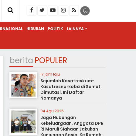
ERNASIONAL
HIBURAN
POLITIK
LAINNYA
berita
POPULER
17 jam lalu
Sejumlah Kasatreskrim-
Kasatresnarkoba di Sumut
Dimutasi, Ini Daftar
Namanya
04 Agu 2026
Jaga Hubungan
Kekeluargaan, Anggota DPR
RI Maruli Siahaan Lakukan
Kunjungan Sosial Ke Rumah