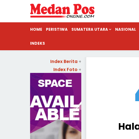
HOME
PERISTIWA
SUMATERA UTARA
NASIONAL
INDEKS
Index Berita
+
Index Foto
+
Hal