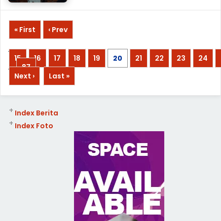
« First
‹ Prev
...
15
16
17
18
19
20
21
22
23
24
...
87
Next ›
Last »
+
Index Berita
+
Index Foto