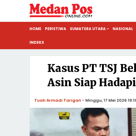
HOME
PERISTIWA
SUMATERA UTARA
NASIONAL
INDEKS
Kasus PT TSJ Be
Asin Siap Hadap
Tuah Armadi Tarigan
-
Minggu, 17 Mei 2026 19:1