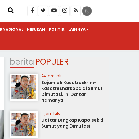
ERNASIONAL
HIBURAN
POLITIK
LAINNYA
berita
POPULER
24 jam lalu
Sejumlah Kasatreskrim-
Kasatresnarkoba di Sumut
Dimutasi, Ini Daftar
Namanya
11 jam lalu
Daftar Lengkap Kapolsek di
Sumut yang Dimutasi