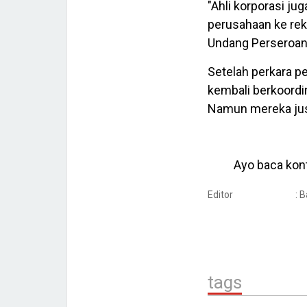
"Ahli korporasi j
perusahaan ke rek
Undang Perseroan T
Setelah perkara p
kembali berkoordi
Namun mereka jus
Ayo baca kont
Editor
: 
tags