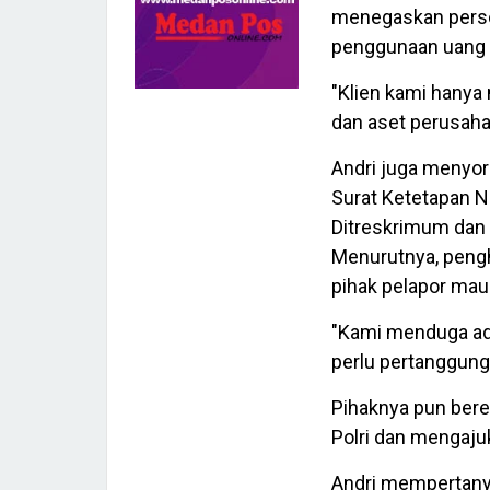
menegaskan perso
penggunaan uang d
"Klien kami hany
dan aset perusahaa
Andri juga menyor
Surat Ketetapan N
Ditreskrimum dan 
Menurutnya, penghe
pihak pelapor mau
"Kami menduga ad
perlu pertanggung
Pihaknya pun ber
Polri dan mengaju
Andri mempertany