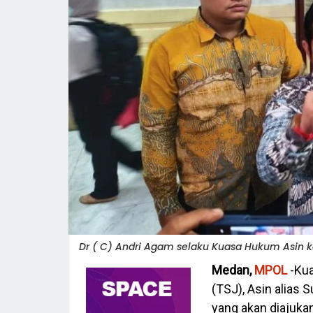
Dr ( C) Andri Agam selaku Kuasa Hukum Asin 
Medan,
MPOL
-Kua
(TSJ), Asin alias
yang akan diajuka