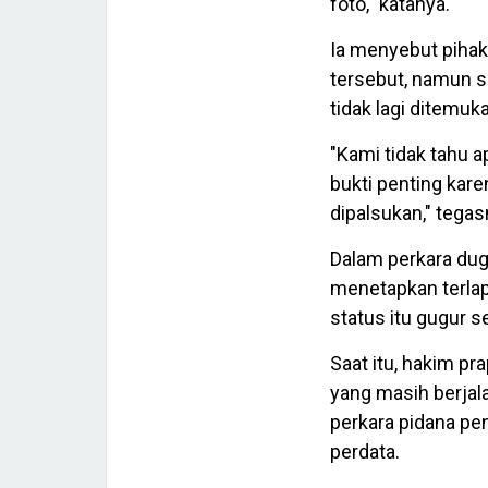
foto," katanya.
Ia menyebut piha
tersebut, namun s
tidak lagi ditemuk
"Kami tidak tahu a
bukti penting kare
dipalsukan," tegas
Dalam perkara du
menetapkan terlap
status itu gugur s
Saat itu, hakim p
yang masih berjala
perkara pidana pe
perdata.