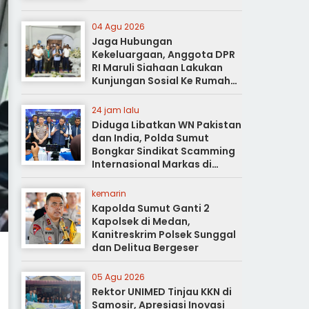
04 Agu 2026
Jaga Hubungan
Kekeluargaan, Anggota DPR
RI Maruli Siahaan Lakukan
Kunjungan Sosial Ke Rumah
Duka
24 jam lalu
Diduga Libatkan WN Pakistan
dan India, Polda Sumut
Bongkar Sindikat Scamming
Internasional Markas di
Apartemen Podomoro
kemarin
Kapolda Sumut Ganti 2
Kapolsek di Medan,
Kanitreskrim Polsek Sunggal
dan Delitua Bergeser
05 Agu 2026
Rektor UNIMED Tinjau KKN di
Samosir, Apresiasi Inovasi