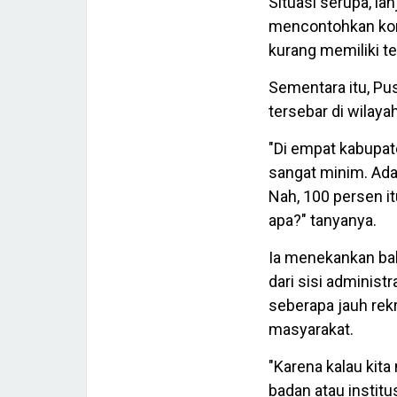
Situasi serupa, lan
mencontohkan kond
kurang memiliki t
Sementara itu, P
tersebar di wilaya
"Di empat kabupate
sangat minim. Ada
Nah, 100 persen i
apa?" tanyanya.
Ia menekankan bah
dari sisi administ
seberapa jauh re
masyarakat.
"Karena kalau kita
badan atau institus