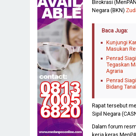
Birokrasi (MenPA
Negara (BKN)
Zuda
Baca Juga:
Kunjungi Ka
Masukan Rev
Penrad Siag
Tegaskan Ma
Agraria
Penrad Siagi
Bidang Tana
Rapat tersebut m
Sipil Negara (CAS
Dalam forum resmi
kerja keras MenPA