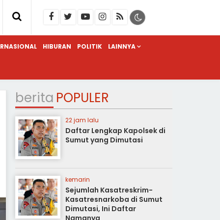
ERNASIONAL
HIBURAN
POLITIK
LAINNYA
berita
POPULER
22 jam lalu
Daftar Lengkap Kapolsek di
Sumut yang Dimutasi
kemarin
Sejumlah Kasatreskrim-
Kasatresnarkoba di Sumut
Dimutasi, Ini Daftar
Namanya