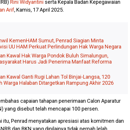
NRB)
Rini Widyantini
serta Kepala Badan Kepegawaian
n Arif
, Kamis, 17 April 2025.
nwil KemenHAM Sumut, Penrad Siagian Minta
isi UU HAM Perkuat Perlindungan Hak Warga Negara
ian Kawal Hak Warga Pondok Buluh Simalungun,
syarakat Harus Jadi Penerima Manfaat Reforma
an Kawal Ganti Rugi Lahan Tol Binjai-Langsa, 120
h Warga Halaban Ditargetkan Rampung Akhir 2026
embahas capaian tahapan penerimaan Calon Aparatur
N) yang disebut telah mencapai 100 persen.
 itu, Penrad menyatakan apresiasi atas komitmen dan
NRB dan BKN yang dinilainya tidak pernah lelah