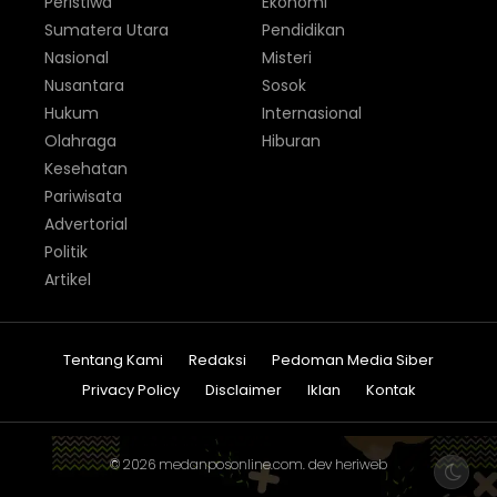
Peristiwa
Ekonomi
Sumatera Utara
Pendidikan
Nasional
Misteri
Nusantara
Sosok
Hukum
Internasional
Olahraga
Hiburan
Kesehatan
Pariwisata
Advertorial
Politik
Artikel
Tentang Kami
Redaksi
Pedoman Media Siber
Privacy Policy
Disclaimer
Iklan
Kontak
© 2026
medanposonline.com
. dev
heriweb