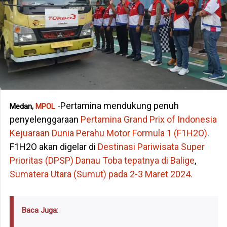
-Pertamina mendukung penuh
Medan,
MPOL
penyelenggaraan
Pertamina Grand Prix of Indonesia
Kejuaraan Dunia Perahu Motor Formula 1 (F1H2O)
.
F1H2O akan digelar di
Destinasi Pariwisata Super
Prioritas (DPSP) Danau Toba tepatnya di Balige
,
Sumatera Utara (Sumut) pada 2-3 Maret 2024.
Baca Juga: