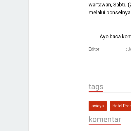
wartawan, Sabtu (
melalui ponselny
Ayo baca kont
Editor
: 
tags
aniaya
Hotel Pro
komentar