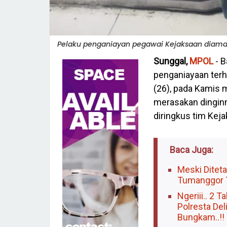
Pelaku penganiayan pegawai Kejaksaan diamank
Sunggal,
MPOL
- B
penganiayaan terh
(26), pada Kamis m
merasakan dinginny
diringkus tim Kej
Baca Juga:
Meski Ditet
Tumanggor Ta
Ngeriii.. 2
Polresta De
Bungkam..!!