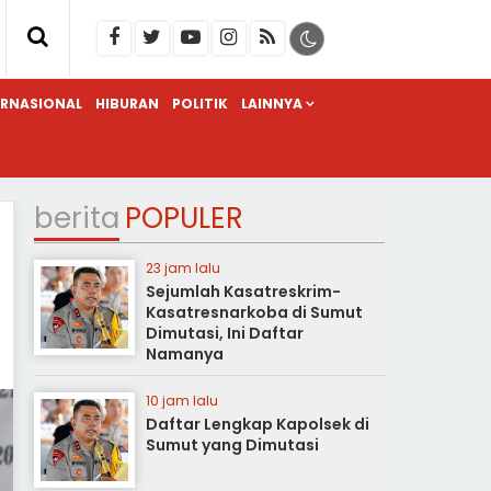
ERNASIONAL
HIBURAN
POLITIK
LAINNYA
berita
POPULER
23 jam lalu
Sejumlah Kasatreskrim-
Kasatresnarkoba di Sumut
Dimutasi, Ini Daftar
Namanya
10 jam lalu
Daftar Lengkap Kapolsek di
Sumut yang Dimutasi