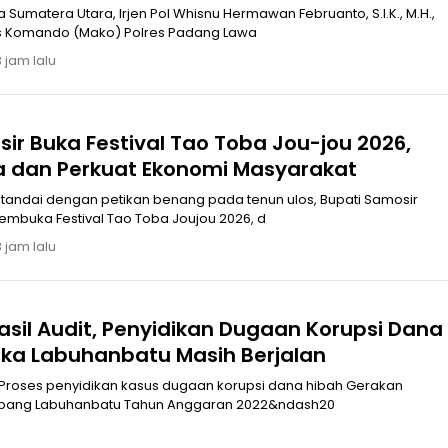
mas 2045
Sumatera Utara, Irjen Pol Whisnu Hermawan Februanto, S.I.K., M.H.,
kan Markas Komando (Mako) Polres Padang Lawa
 jam lalu
ir Buka Festival Tao Toba Jou-jou 2026,
a dan Perkuat Ekonomi Masyarakat
embuka Festival Tao Toba Joujou 2026, d
 jam lalu
sil Audit, Penyidikan Dugaan Korupsi Dana
ka Labuhanbatu Masih Berjalan
Proses penyidikan kasus dugaan korupsi dana hibah Gerakan
abang Labuhanbatu Tahun Anggaran 2022&ndash20