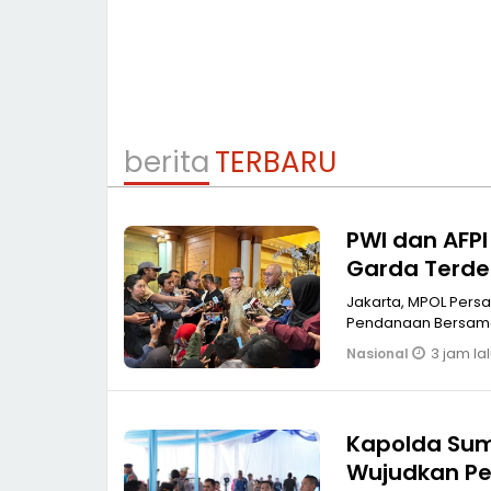
berita
TERBARU
PWI dan AFPI 
Garda Terdep
Jakarta, MPOL Persatuan Wartawan Indonesia (PWI) Pusat bersama Asosiasi Fintech
Pendanaan Bersama
3 jam la
Nasional
Kapolda Sum
Wujudkan Pela