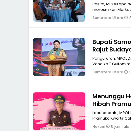
Indonesia E
Paluta, MPOLKapolda 
meresmi
3
Sumatera Utara
Bupati Samos
Rajut Buday
Pangururan, MPOL Ditandai dengan petikan benang pada tenun ulos, Bupati Samosir
Vandiko T Gultom m
3
Sumatera Utara
Menunggu Ha
Hibah Pramu
Labuhanbatu, MPOL 
Pramuka Kwartir C
5 jam lalu
Hukum