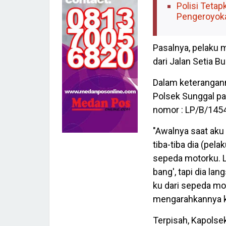
Polisi Teta
Pengeroyok
Pasalnya, pelaku 
dari Jalan Setia 
Dalam keterangann
Polsek Sunggal pa
nomor : LP/B/145
"Awalnya saat aku
tiba-tiba dia (pe
sepeda motorku. La
bang', tapi dia l
ku dari sepeda mo
mengarahkannya k
Terpisah, Kapolse