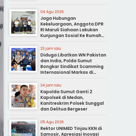
04 Agu 2026
Jaga Hubungan
Kekeluargaan, Anggota DPR
RI Maruli Siahaan Lakukan
Kunjungan Sosial Ke Rumah
Duka
23 jam lalu
Diduga Libatkan WN Pakistan
dan India, Polda Sumut
Bongkar Sindikat Scamming
Internasional Markas di
Apartemen Podomoro
24 jam lalu
Kapolda Sumut Ganti 2
Kapolsek di Medan,
Kanitreskrim Polsek Sunggal
dan Delitua Bergeser
05 Agu 2026
Rektor UNIMED Tinjau KKN di
Samosir, Apresiasi Inovasi