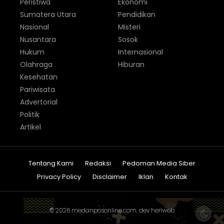
Peristiwa
Ekonomi
Sumatera Utara
Pendidikan
Nasional
Misteri
Nusantara
Sosok
Hukum
Internasional
Olahraga
Hiburan
Kesehatan
Pariwisata
Advertorial
Politik
Artikel
Tentang Kami
Redaksi
Pedoman Media Siber
Privacy Policy
Disclaimer
Iklan
Kontak
© 2026
medanposonline.com
. dev
heriweb