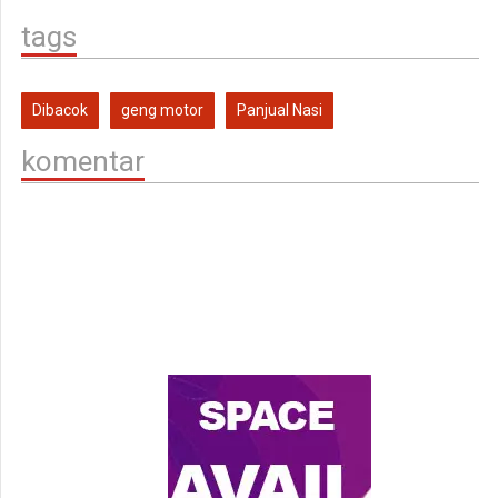
tags
Dibacok
geng motor
Panjual Nasi
komentar