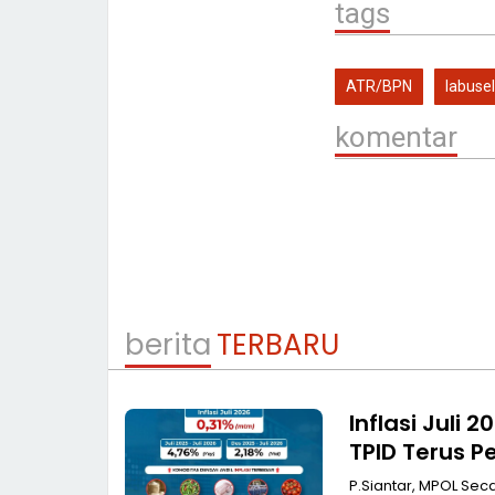
tags
ATR/BPN
labusel
komentar
berita
TERBARU
Inflasi Juli
TPID Terus P
Masyarakat
P.Siantar, MPOL Sec