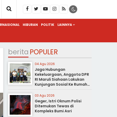
ERNASIONAL
HIBURAN
POLITIK
LAINNYA
berita
POPULER
04 Agu 2026
Jaga Hubungan
Kekeluargaan, Anggota DPR
RI Maruli Siahaan Lakukan
Kunjungan Sosial Ke Rumah
Duka
03 Agu 2026
Geger, Istri Oknum Polisi
Ditemukan Tewas di
Kompleks Bumi Asri