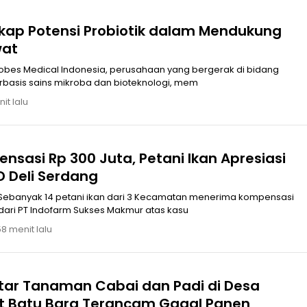
kap Potensi Probiotik dalam Mendukung
wat
rbasis sains mikroba dan bioteknologi, mem
it lalu
sasi Rp 300 Juta, Petani Ikan Apresiasi
RD Deli Serdang
 Sebanyak 14 petani ikan dari 3 Kecamatan menerima kompensasi
dari PT Indofarm Sukses Makmur atas kasu
58 menit lalu
tar Tanaman Cabai dan Padi di Desa
 Batu Bara Terancam Gagal Panen