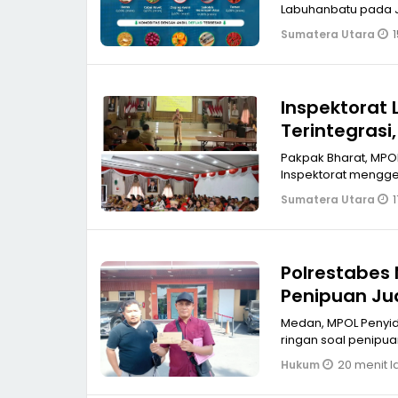
Labuhanbatu pada Ju
1
Sumatera Utara
Inspektorat Lakukan Penguatan Penyelengaraan SPIP
Terintegrasi
Pakpak Bharat, MPO
Inspektorat mengge
1
Sumatera Utara
Polrestabes
Penipuan Ju
Medan, MPOL Penyidik Unit Harda Sat Reskrim Polrestabes Medan dinilai Mandul kasus
ringan soal penipua
20 menit l
Hukum