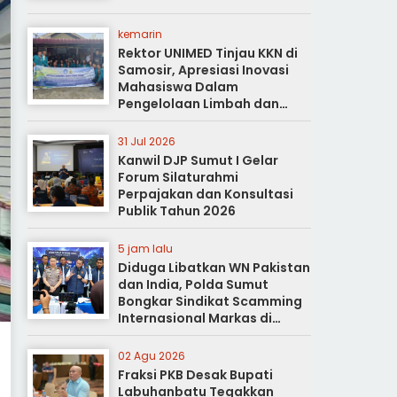
kemarin
Rektor UNIMED Tinjau KKN di
Samosir, Apresiasi Inovasi
Mahasiswa Dalam
Pengelolaan Limbah dan
Pertanian Ramah Lingkungan
31 Jul 2026
Kanwil DJP Sumut I Gelar
Forum Silaturahmi
Perpajakan dan Konsultasi
Publik Tahun 2026
5 jam lalu
Diduga Libatkan WN Pakistan
dan India, Polda Sumut
Bongkar Sindikat Scamming
Internasional Markas di
Apartemen Podomoro
02 Agu 2026
Fraksi PKB Desak Bupati
Labuhanbatu Tegakkan