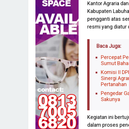
Kantor Agraria da
Kabupaten Labuhan
pengganti atas ser
resmi yang diatur
Baca Juga:
Percepat P
Sumut Baha
Komisi II D
Sinergi Agr
Pertanahan
Pengedar Ga
Sakunya
Kegiatan ini ber
dalam proses pener