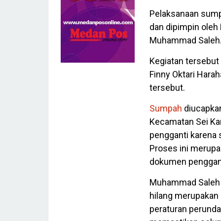
Pelaksanaan sump
dan dipimpin oleh
Muhammad Saleh
Kegiatan tersebut
Finny Oktari Hara
tersebut.
Sumpah
diucapkan
Kecamatan Sei Kan
pengganti karena s
Proses ini merupa
dokumen penggant
Muhammad Saleh m
hilang merupakan 
peraturan perunda