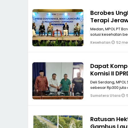
Bcrobes Ung
Terapi Jera
Medan, MPOL PT Bcrobes Medical Indonesia, perusahaan yang bergerak di bidang
solusi kesehatan be
52 men
Kesehatan
Dapat Kompen
Komisi II DP
Deli Serdang, MPOL
sebesar Rp300 juta 
Sumatera Utara
Ratusan Hek
Gambus Laut