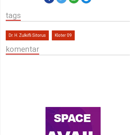
tags
Dr. H. Zulkifli Sitorus
Kloter 09
komentar