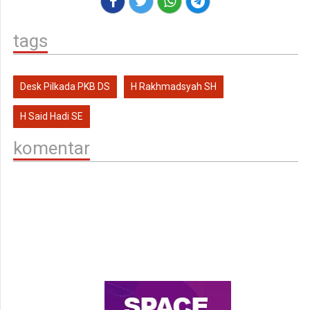
tags
Desk Pilkada PKB DS
H Rakhmadsyah SH
H Said Hadi SE
komentar