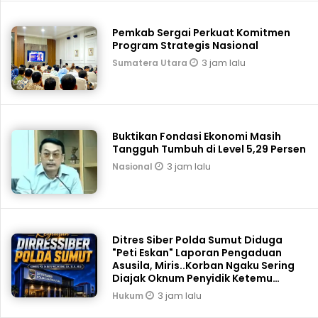
Pemkab Sergai Perkuat Komitmen
Program Strategis Nasional
3 jam lalu
Sumatera Utara
Buktikan Fondasi Ekonomi Masih
Tangguh Tumbuh di Level 5,29 Persen
3 jam lalu
Nasional
Ditres Siber Polda Sumut Diduga
"Peti Eskan" Laporan Pengaduan
Asusila, Miris..Korban Ngaku Sering
Diajak Oknum Penyidik Ketemu
Tengah Malam
3 jam lalu
Hukum