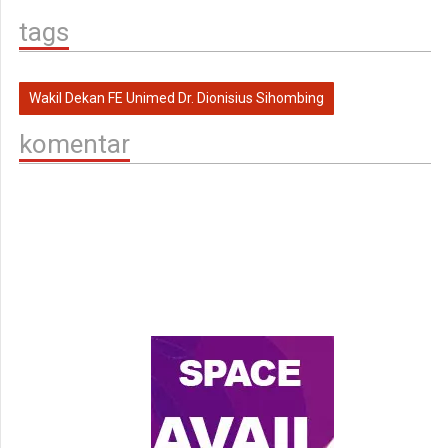
tags
Wakil Dekan FE Unimed Dr. Dionisius Sihombing
komentar