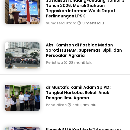
Sosialisasi Undang-Undang Nomor 3
Tahun 2026, Maruli Siahaan
Tegaskan Informan Wajib Dapat
Perlindungan LPSK
8 menit lalu
Sumatera Utara
Aksi Kamisan di Posbloc Medan
Soroti Isu HAM, Supremasi Sipil, dan
Persoalan Agraria
28 menit lalu
Peristiwa
dr Mustafa Kamil Adam Sp.PD :
Tangkal Narkoba, Bekali Anak
Dengan Ilmu Agama
satu jam lalu
Pendidikan
Kepsek SMA Kartika I-2 Apresiasi dr