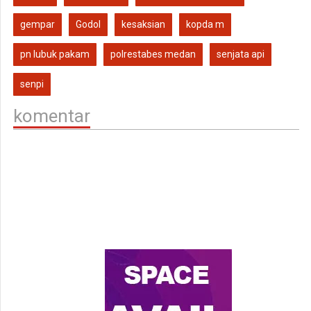
gempar
Godol
kesaksian
kopda m
pn lubuk pakam
polrestabes medan
senjata api
senpi
komentar