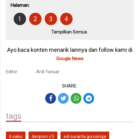
Halaman:
1
2
3
4
Tampilkan Semua
Ayo baca konten menarik lainnya dan follow kami di
Google News
Editor
: Ardi Yanuar
SHARE:
tags
6 saksi
denpom i/5
edi suranta gurusinga