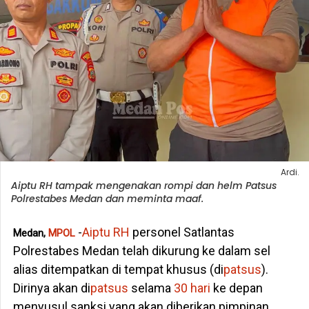
Ardi.
Aiptu RH tampak mengenakan rompi dan helm Patsus
Polrestabes Medan dan meminta maaf.
-
Aiptu RH
personel Satlantas
Medan,
MPOL
Polrestabes Medan telah dikurung ke dalam sel
alias ditempatkan di tempat khusus (di
patsus
).
Dirinya akan di
patsus
selama
30 hari
ke depan
menyusul sanksi yang akan diberikan pimpinan