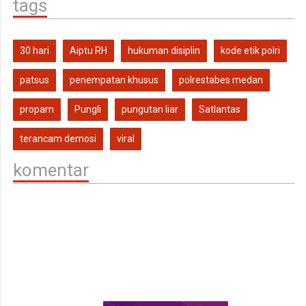
tags
30 hari
Aiptu RH
hukuman disiplin
kode etik polri
patsus
penempatan khusus
polrestabes medan
propam
Pungli
pungutan liar
Satlantas
terancam demosi
viral
komentar