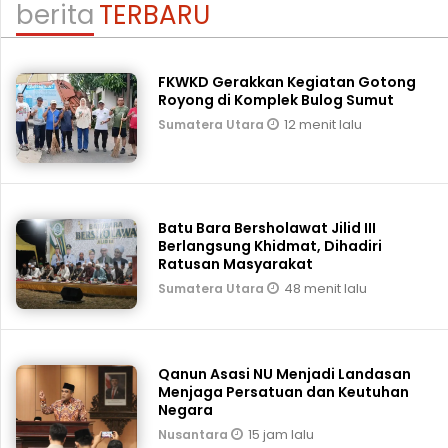
berita
TERBARU
FKWKD Gerakkan Kegiatan Gotong
Royong di Komplek Bulog Sumut
12 menit lalu
Sumatera Utara
Batu Bara Bersholawat Jilid III
Berlangsung Khidmat, Dihadiri
Ratusan Masyarakat
48 menit lalu
Sumatera Utara
Qanun Asasi NU Menjadi Landasan
Menjaga Persatuan dan Keutuhan
Negara
15 jam lalu
Nusantara