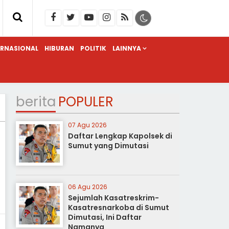
ERNASIONAL
HIBURAN
POLITIK
LAINNYA
berita
POPULER
07 Agu 2026
Daftar Lengkap Kapolsek di
Sumut yang Dimutasi
06 Agu 2026
Sejumlah Kasatreskrim-
Kasatresnarkoba di Sumut
Dimutasi, Ini Daftar
Namanya