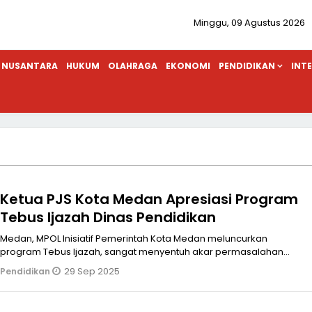
Minggu, 09 Agustus 2026
NUSANTARA
HUKUM
OLAHRAGA
EKONOMI
PENDIDIKAN
INT
Ketua PJS Kota Medan Apresiasi Program
Tebus Ijazah Dinas Pendidikan
Medan, MPOL Inisiatif Pemerintah Kota Medan meluncurkan
program Tebus Ijazah, sangat menyentuh akar permasalahan
dunia pendidikan di kalang
29 Sep 2025
Pendidikan