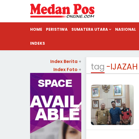
HOME
PERISTIWA
SUMATERA UTARA
NASIONAL
INDEKS
Index Berita
+
tag
-IJAZAH
Index Foto
+