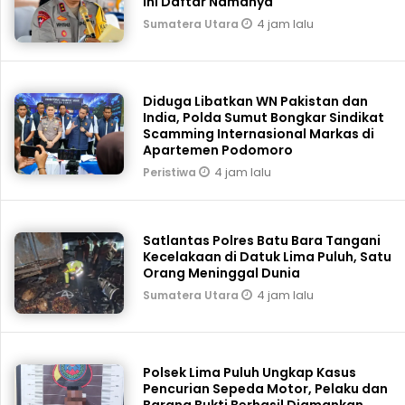
Ini Daftar Namanya
4 jam lalu
Sumatera Utara
Diduga Libatkan WN Pakistan dan
India, Polda Sumut Bongkar Sindikat
Scamming Internasional Markas di
Apartemen Podomoro
4 jam lalu
Peristiwa
Satlantas Polres Batu Bara Tangani
Kecelakaan di Datuk Lima Puluh, Satu
Orang Meninggal Dunia
4 jam lalu
Sumatera Utara
Polsek Lima Puluh Ungkap Kasus
Pencurian Sepeda Motor, Pelaku dan
Barang Bukti Berhasil Diamankan