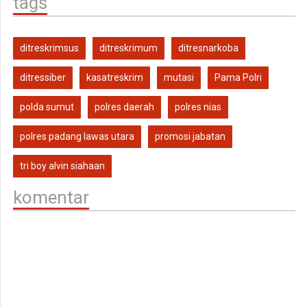
tags
ditreskrimsus
ditreskrimum
ditresnarkoba
ditressiber
kasatreskrim
mutasi
Pama Polri
polda sumut
polres daerah
polres nias
polres padang lawas utara
promosi jabatan
tri boy alvin siahaan
komentar