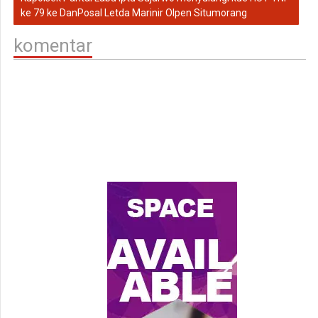
ke 79 ke DanPosal Letda Marinir Olpen Situmorang
komentar