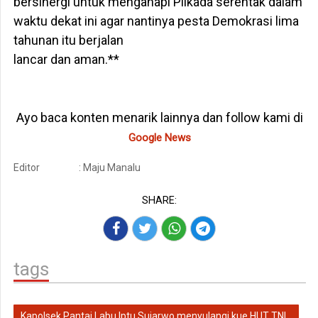
bersinergi untuk mengahapi Pilkada serentak dalam
waktu dekat ini agar nantinya pesta Demokrasi lima
tahunan itu berjalan
lancar dan aman.**
Ayo baca konten menarik lainnya dan follow kami di
Google News
Editor
: Maju Manalu
SHARE:
tags
Kapolsek Pantai Labu Iptu Sujarwo menyulangi kue HUT TNI