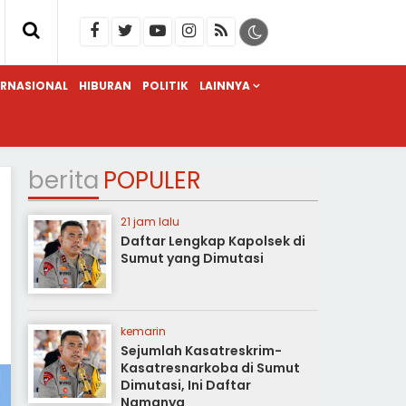
ERNASIONAL
HIBURAN
POLITIK
LAINNYA
berita
POPULER
21 jam lalu
Daftar Lengkap Kapolsek di
Sumut yang Dimutasi
kemarin
Sejumlah Kasatreskrim-
Kasatresnarkoba di Sumut
Dimutasi, Ini Daftar
Namanya