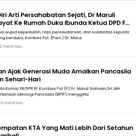
iri Arti Persahabatan Sejati, Dr Maruli
ayat Ke Rumah Duka Ibunda Ketua DPD F
Sumut
i wujud kepedulian, rasa persaudaraan, dan solidaritas kepada
g berduka, Kombes Pol. (Purn.) Dr. Marul
2 menit lalu
aan Ajak Generasi Muda Amalkan Pancasila
n Sehari-Hari
Komisi XIII DPR RI, Kombes Pol (P) Dr. Maruli Siahaan,SH.,MH
inaan Ideologi Pancasila (BPIP) menggela
32 menit lalu
n KTA Yang Mati Lebih Dari Setahun
Kembali