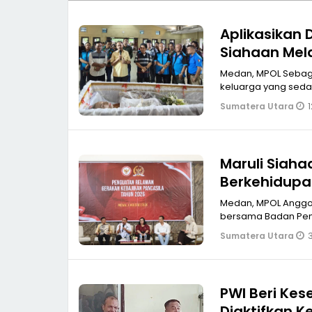
Aplikasikan D
Siahaan Mel
SPTI-K SPSI 
Medan, MPOL Sebaga
keluarga yang sedan
1
Sumatera Utara
Maruli Siah
Berkehidupa
Medan, MPOL Anggota 
bersama Badan Pemb
Sumatera Utara
PWI Beri Kesempata
Diaktifkan 