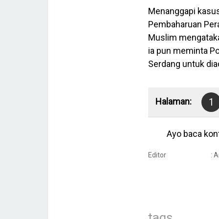
Menanggapi kasus 
Pembaharuan Perad
Muslim mengata
ia pun meminta P
Serdang untuk diad
Halaman:
1
Ayo baca kont
Editor
: 
tags