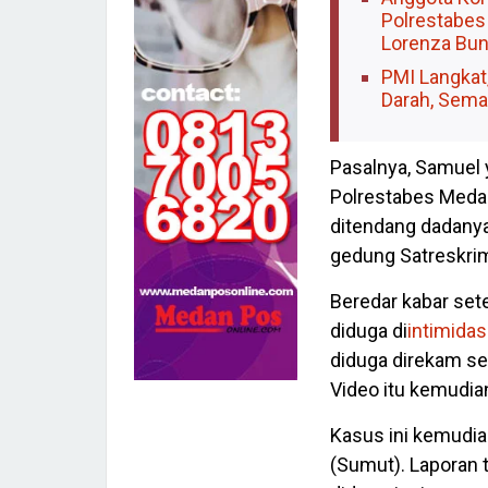
Polrestabes
Lorenza Bun
PMI Langkat
Darah, Sema
Pasalnya, Samuel 
Polrestabes Med
ditendang dadanya 
gedung Satreskrim
Beredar kabar set
diduga di
intimidas
diduga direkam sen
Video itu kemudian
Kasus ini kemudian
(Sumut). Laporan 