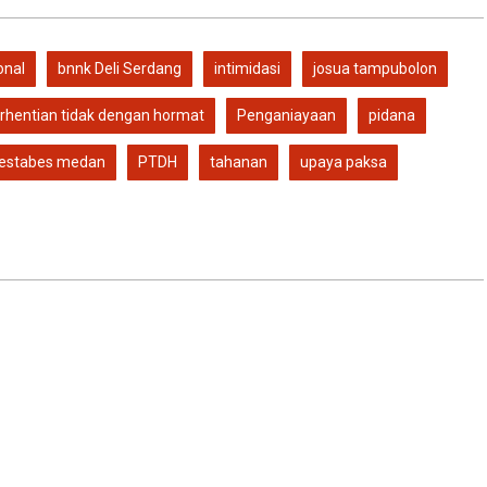
onal
bnnk Deli Serdang
intimidasi
josua tampubolon
hentian tidak dengan hormat
Penganiayaan
pidana
restabes medan
PTDH
tahanan
upaya paksa