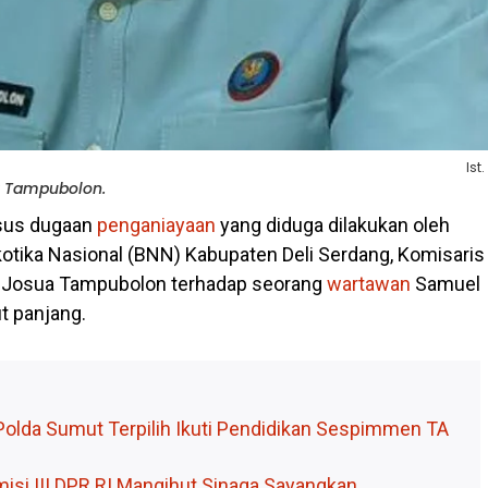
Ist.
a Tampubolon.
sus dugaan
penganiayaan
yang diduga dilakukan oleh
otika Nasional (BNN) Kabupaten Deli Serdang, Komisaris
P) Josua Tampubolon terhadap seorang
wartawan
Samuel
t panjang.
Polda Sumut Terpilih Ikuti Pendidikan Sespimmen TA
isi III DPR RI Mangihut Sinaga Sayangkan