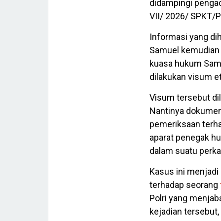
didampingi penga
VII/ 2026/ SPKT/P
Informasi yang di
Samuel kemudian 
kuasa hukum Samu
dilakukan visum e
Visum tersebut di
Nantinya dokumen i
pemeriksaan terhad
aparat penegak h
dalam suatu perk
Kasus ini menjadi
terhadap seorang
Polri yang menjab
kejadian tersebut