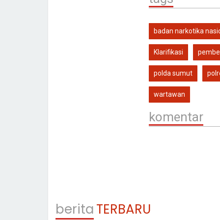
badan narkotika nasi
Klarifikasi
pember
polda sumut
pol
wartawan
komentar
berita
TERBARU